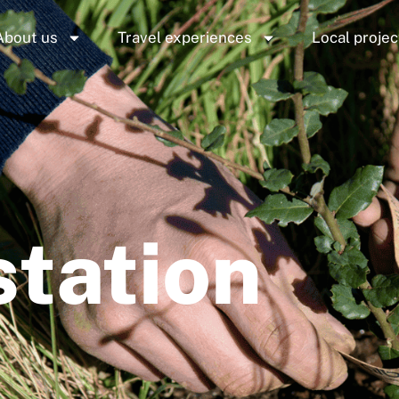
About us
Travel experiences
Local projec
station