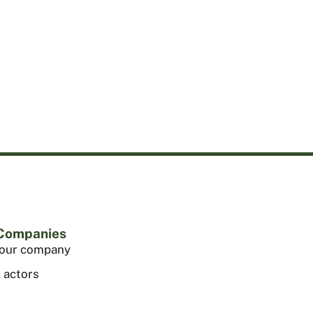
 Companies
your company
 actors
footprints