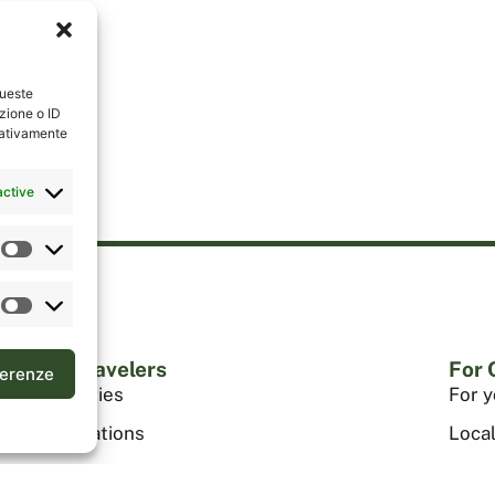
queste
zione o ID
egativamente
active
For Travelers
For
ferenze
Itineraries
For 
Destinations
Local
Testimonials
Your 