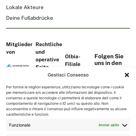
Lokale Akteure
Deine Fußabdrücke
Mitglieder
Rechtliche
von
und
Folgen Sie
Olbia-
operative
uns in den
Filiale
Seite
sozialen
Viale Aldo
Via
Gestisci Consenso
Medien
Moro, 367
S.Tommaso
Complesso
Per fornire le migliori esperienze, utilizziamo tecnologie come i cookie
D’Aquino,
per memorizzare e/o accedere alle informazioni del dispositivo. Il
“La
18A
consenso a queste tecnologie ci permetterà di elaborare dati come il
Kontakte
Serenissima
comportamento di navigazione o ID unici su questo sito. Non
1° Piano,
2”
acconsentire o ritirare il consenso può influire negativamente su alcune
Torre Blu
caratteristiche e funzioni.
07026 –
09134
Olbia (OT)
Funzionale
Immer aktiv
Cagliari
Sardegna,
(CA)