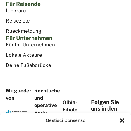
Für Reisende
Itinerare
Reiseziele
Rueckmeldung
Für Unternehmen
Für Ihr Unternehmen
Lokale Akteure
Deine Fußabdrücke
Mitglieder
Rechtliche
von
und
Folgen Sie
Olbia-
operative
uns in den
Filiale
Seite
sozialen
Viale Aldo
Via
Gestisci Consenso
Medien
Moro, 367
S.Tommaso