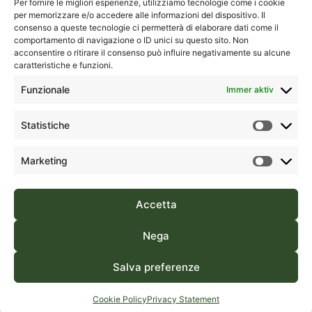
Complesso
Per fornire le migliori esperienze, utilizziamo tecnologie come i cookie
D’Aquino,
per memorizzare e/o accedere alle informazioni del dispositivo. Il
“La
18A
consenso a queste tecnologie ci permetterà di elaborare dati come il
Kontakte
Serenissima
comportamento di navigazione o ID unici su questo sito. Non
1° Piano,
2”
acconsentire o ritirare il consenso può influire negativamente su alcune
Torre Blu
caratteristiche e funzioni.
07026 –
09134
Olbia (OT)
Funzionale
Immer aktiv
Cagliari
Sardegna,
(CA)
Italia
Statistiche
Sardegna,
Italia
(+39) 0789
Marketing
1832587
(+39) 070
554195
Accetta
Green Sardinia ist eine Marke von FA Travel Srl | Regionale
Nega
Lizenz für Reise- und Tourismusagenturen Sardiniens Nr. 273 |
Salva preferenze
USt-IdNr. 03018430920 | REA CA240172 | Powered by
Laycon
Privacy policy
Cookie policy
Cookie Policy
Privacy Statement