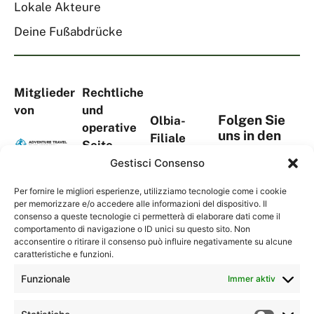
Lokale Akteure
Deine Fußabdrücke
Mitglieder
Rechtliche
von
und
Folgen Sie
Olbia-
operative
uns in den
Filiale
Seite
sozialen
Viale Aldo
Via
Gestisci Consenso
Medien
Moro, 367
S.Tommaso
Complesso
Per fornire le migliori esperienze, utilizziamo tecnologie come i cookie
D’Aquino,
per memorizzare e/o accedere alle informazioni del dispositivo. Il
“La
18A
consenso a queste tecnologie ci permetterà di elaborare dati come il
Kontakte
Serenissima
comportamento di navigazione o ID unici su questo sito. Non
1° Piano,
2”
acconsentire o ritirare il consenso può influire negativamente su alcune
Torre Blu
caratteristiche e funzioni.
07026 –
09134
Olbia (OT)
Funzionale
Immer aktiv
Cagliari
Sardegna,
(CA)
Italia