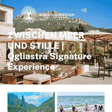
ZWISCHEN MEER
UND STILLE |
Ogliastra Signature
Experience