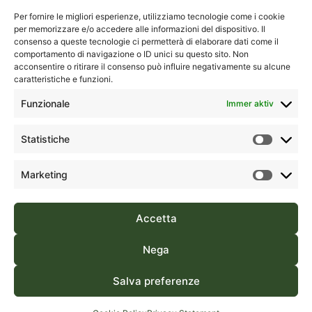
S.Tommaso
Complesso
Per fornire le migliori esperienze, utilizziamo tecnologie come i cookie
D’Aquino,
per memorizzare e/o accedere alle informazioni del dispositivo. Il
“La
18A
consenso a queste tecnologie ci permetterà di elaborare dati come il
Kontakte
Serenissima
comportamento di navigazione o ID unici su questo sito. Non
1° Piano,
2”
acconsentire o ritirare il consenso può influire negativamente su alcune
Torre Blu
caratteristiche e funzioni.
07026 –
09134
Olbia (OT)
Funzionale
Immer aktiv
Cagliari
Sardegna,
(CA)
Italia
Statistiche
Sardegna,
Italia
(+39) 0789
Marketing
1832587
(+39) 070
554195
Accetta
Green Sardinia ist eine Marke von FA Travel Srl | Regionale
Nega
Lizenz für Reise- und Tourismusagenturen Sardiniens Nr. 273 |
Salva preferenze
USt-IdNr. 03018430920 | REA CA240172 | Powered by
Laycon
Privacy policy
Cookie policy