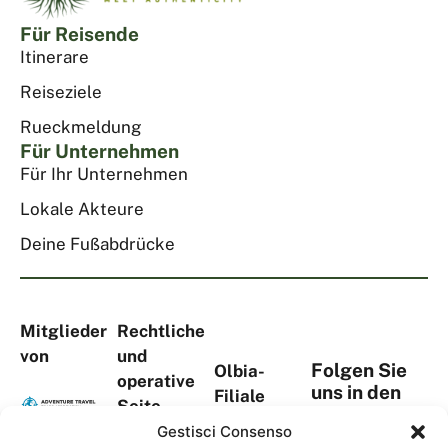
Für Reisende
Itinerare
Reiseziele
Rueckmeldung
Für Unternehmen
Für Ihr Unternehmen
Lokale Akteure
Deine Fußabdrücke
Mitglieder
Rechtliche
von
und
Folgen Sie
Olbia-
operative
uns in den
Filiale
Seite
sozialen
Viale Aldo
Via
Gestisci Consenso
Medien
Moro, 367