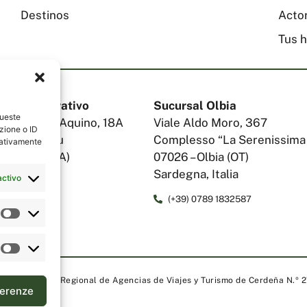
Destinos
Acto
Tus h
legal y operativo
Sucursal Olbia
queste
.Tommaso D’Aquino, 18A
Viale Aldo Moro, 367
zione o ID
no, Torre Blu
Complesso “La Serenissima
egativamente
Cagliari (CA)
07026 – Olbia (OT)
na, Italia
Sardegna, Italia
activo
) 070 554195
(+39) 0789 1832587
 Srl | Licencia Regional de Agencias de Viajes y Turismo de Cerdeña N.
ferenze