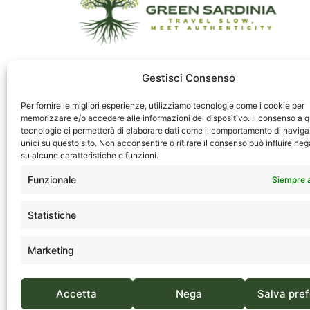
Gestisci Consenso
Miembros de
Sitio 
Per fornire le migliori esperienze, utilizziamo tecnologie come i cookie per
memorizzare e/o accedere alle informazioni del dispositivo. Il consenso a 
Via S
tecnologie ci permetterà di elaborare dati come il comportamento di naviga
1° Pia
unici su questo sito. Non acconsentire o ritirare il consenso può influire n
su alcune caratteristiche e funzioni.
09134 
Sardeg
Funzionale
Siempre 
(+39
Statistiche
Marketing
Green Sardinia es una marca registrada de FA Travel
Accetta
Nega
Salva pre
Laycon