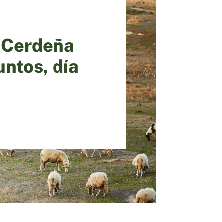
a Cerdeña
untos, día