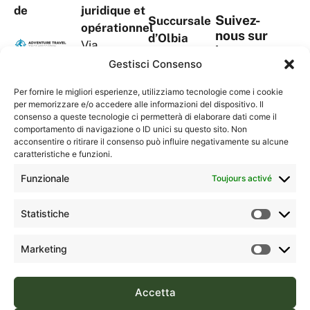
de
juridique et
Suivez-
Succursale
opérationnel
nous sur
d’Olbia
Via
les
Viale Aldo
S.Tommaso
Gestisci Consenso
réseaux
Moro, 367
D’Aquino,
sociaux
Complesso
Per fornire le migliori esperienze, utilizziamo tecnologie come i cookie
18A
per memorizzare e/o accedere alle informazioni del dispositivo. Il
“La
1° Piano,
consenso a queste tecnologie ci permetterà di elaborare dati come il
Serenissima
comportamento di navigazione o ID unici su questo sito. Non
Torre Blu
Contacts
2”
acconsentire o ritirare il consenso può influire negativamente su alcune
09134
caratteristiche e funzioni.
07026 –
Cagliari
Olbia (OT)
Funzionale
Toujours activé
(CA)
Sardegna,
Sardegna,
Italia
Statistiche
Italia
(+39) 0789
(+39) 070
Marketing
1832587
554195
Accetta
Green Sardinia est une marque déposée de FA Travel Srl |