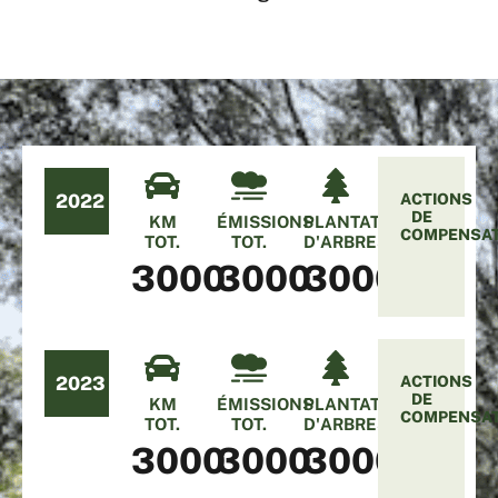
2022
ACTIONS
DE
KM
ÉMISSIONS
PLANTATION
COMPENSA
TOT.
TOT.
D'ARBRES
3000
3000
3000
2023
ACTIONS
DE
KM
ÉMISSIONS
PLANTATION
COMPENSA
TOT.
TOT.
D'ARBRES
3000
3000
3000