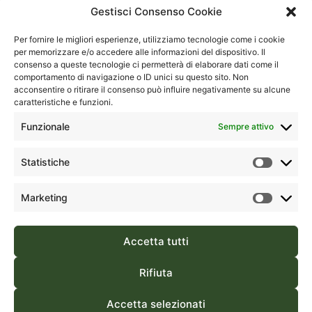
Via
social
Olbia
Gestisci Consenso Cookie
S.Tommaso
Viale Aldo
D’Aquino,
Per fornire le migliori esperienze, utilizziamo tecnologie come i cookie
Moro, 367
18A
per memorizzare e/o accedere alle informazioni del dispositivo. Il
Contatti
Complesso
consenso a queste tecnologie ci permetterà di elaborare dati come il
1° Piano,
comportamento di navigazione o ID unici su questo sito. Non
“La
Torre Blu
acconsentire o ritirare il consenso può influire negativamente su alcune
Serenissima
caratteristiche e funzioni.
09134
2”
Cagliari
Funzionale
Sempre attivo
07026 –
(CA)
Olbia (OT)
Sardegna,
Statistiche
Sardegna,
Italia
Italia
Marketing
(+39) 070
(+39) 0789
554195
1832587
Accetta tutti
Green Sardinia è un marchio di FA Travel Srl | Licenza
Rifiuta
Regionale Agenzie di Viaggi e Turismo della Sardegna N. 273 |
Accetta selezionati
P. IVA 03018430920 | REA CA240172 | Powered by
Laycon