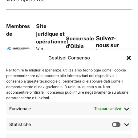
Membres
Site
de
juridique et
Suivez-
Succursale
opérationnel
nous sur
d’Olbia
Via
les
Viale Aldo
S.Tommaso
Gestisci Consenso
réseaux
Moro, 367
D’Aquino,
sociaux
Complesso
Per fornire le migliori esperienze, utilizziamo tecnologie come i cookie
18A
per memorizzare e/o accedere alle informazioni del dispositivo. Il
“La
1° Piano,
consenso a queste tecnologie ci permetterà di elaborare dati come il
Serenissima
comportamento di navigazione o ID unici su questo sito. Non
Torre Blu
Contacts
2”
acconsentire o ritirare il consenso può influire negativamente su alcune
09134
caratteristiche e funzioni.
07026 –
Cagliari
Olbia (OT)
Funzionale
Toujours activé
(CA)
Sardegna,
Sardegna,
Italia
Statistiche
Italia
(+39) 0789
(+39) 070